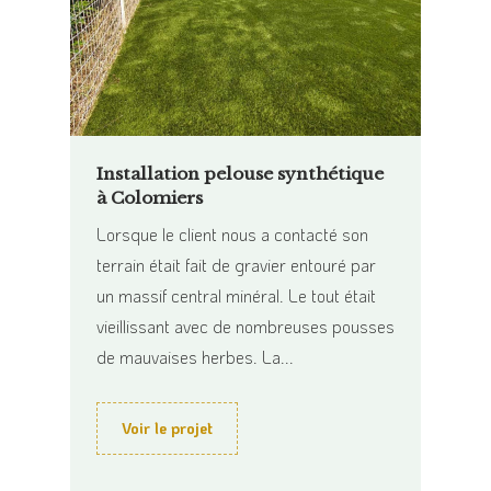
 à
Installation pelouse synthétique
Gazo
à Colomiers
à Alb
 ont
Lorsque le client nous a contacté son
C’est
terrain était fait de gravier entouré par
Albi 
 La
un massif central minéral. Le tout était
mètre
n
vieillissant avec de nombreuses pousses
Malgré
de mauvaises herbes. La...
d’accè
Voir le projet
Vo