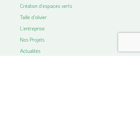
Création d’espaces verts
Taille d’olivier
L’entreprise
Nos Projets
Actualités
Contact
2158, route de Fronton,
31620 BOULOC
Appeler