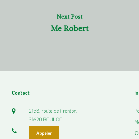
Next Post
Me Robert
Contact
I
2158, route de Fronton,
Po
31620 BOULOC
Me
©
Appeler